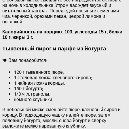
на ночь в холодильнике. Утром вас ждет вкусный и
питательный завтрак. Перед едой посыпьте семенами
чиа, черникой, орехами пекан, цедрой лимона и
овсянкой.
Калорийность на порцию: 103, углеводы 15 г, белки
10 г, жиры 3 г.
Тыквенный пирог и парфе из йогурта
🍽 Вам понадобится:
120 г тыквенного пюре;
1 столовая ложка кленового сиропа;
1 чайная ложка корицы;
150 г йогурта;
1/3 ч. л. гранолы;
немного клубники.
В небольшой миске смешайте пюре, кленовый сироп и
корицу. В подходящую чашку налейте пюре, затем
половину йогурта, мюсли, снова йогурт и сверху
выложите мелко нарезанную клубнику.