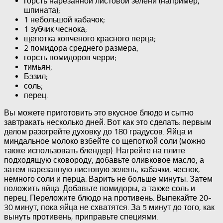
горсть нарезанной листовой зелени (например,
шпината);
1 небольшой кабачок;
1 зубчик чеснока;
щепотка копченого красного перца;
2 помидора среднего размера;
горсть помидоров черри;
тимьян;
Бэзил;
соль;
перец.
Вы можете приготовить это вкусное блюдо и сытно
завтракать несколько дней. Вот как это сделать: первым
делом разогрейте духовку до 180 градусов. Яйца и
миндальное молоко взбейте со щепоткой соли (можно
также использовать блендер). Нагрейте на плите
подходящую сковороду, добавьте оливковое масло, а
затем нарезанную листовую зелень, кабачки, чеснок,
немного соли и перца. Варить не больше минуты. Затем
положить яйца. Добавьте помидоры, а также соль и
перец. Переложите блюдо на противень. Выпекайте 20-
30 минут, пока яйца не схватятся. За 5 минут до того, как
вынуть противень, приправьте специями.