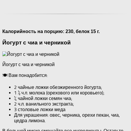
Калорийность на порцию: 230, белок 15 г.
Йогурт с чиа и черникой
Йогурт с чиа и черникой
🍽 Вам понадобится:
2 чайные ложки обезжиренного йогурта;
1 ½ ч.л. молока (орехового или коровьего);
¼ чайной ложки семян чиа;
2 ч.л. ванильного экстракта;
3 столовые ложки меда
Для украшения: овес, черника, орехи пекан, чиа,
цедра лимона.
В большой миске смешайте все ингредиенты. Оставьте