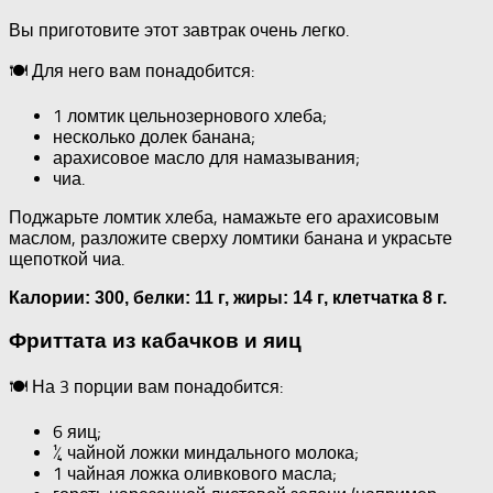
Вы приготовите этот завтрак очень легко.
🍽 Для него вам понадобится:
1 ломтик цельнозернового хлеба;
несколько долек банана;
арахисовое масло для намазывания;
чиа.
Поджарьте ломтик хлеба, намажьте его арахисовым
маслом, разложите сверху ломтики банана и украсьте
щепоткой чиа.
Калории: 300,
белки: 11 г,
жиры: 14 г,
клетчатка 8 г.
Фриттата из кабачков и яиц
🍽 На 3 порции вам понадобится:
6 яиц;
¼ чайной ложки миндального молока;
1 чайная ложка оливкового масла;