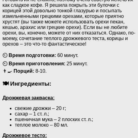
как сладкое кофе. Я решила покрыть эти булочки с
корицей этой довольно тонкой глазурью и посыпать
измельченными грецкими орехами, которые приятно
хрустят (вы также можете использовать орехи пекан,
кешью, арахис или грецкие орехи). Если вы не любите
орехи, вы, конечно, можете от них отказаться. Однако, по-
моему, сочетание теплого дрожжевого теста, корицы и
орехов – это что-то фантастическое!
⏲
Время подготовки:
60 минут.
⏲
Время приготовления:
25 минут.
👨‍🍳
Порций:
8-10.
🍽 Ингредиенты:
Дрожжевая закваска:
свежие дрожжи – 20 г;
сахар – 1 ст. л.;
пшеничная мука – 2 плоских ст. л.;
теплое молоко – 80 мл.
Дрожжевое тесто: