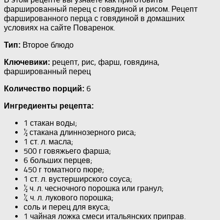
фаршированный перец с говядиной и рисом. Рецепт
фаршированного перца с говядиной в домашних
условиях на сайте Поваренок.
Второе блюдо
Тип:
рецепт, рис, фарш, говядина,
Ключевики:
фаршированный перец
6
Количество порций:
Ингредиенты рецепта:
1 стакан воды;
½ стакана длиннозерного риса;
1 ст. л. масла;
500 г говяжьего фарша;
6 больших перцев;
450 г томатного пюре;
1 ст. л. вустерширского соуса;
½ ч. л. чесночного порошка или гранул;
¼ ч. л. лукового порошка;
соль и перец для вкуса;
1 чайная ложка смеси итальянских приправ.