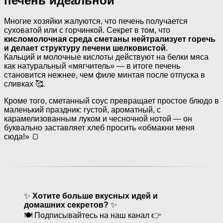
печень идеальной
Многие хозяйки жалуются, что печень получается
суховатой или с горчинкой. Секрет в том, что
кисломолочная среда сметаны нейтрализует горечь
и делает структуру печени шелковистой
.
Кальций и молочные кислоты действуют на белки мяса
как натуральный «мягчитель» — в итоге печень
становится нежнее, чем филе минтая после отпуска в
сливках 🥰.
Кроме того, сметанный соус превращает простое блюдо в
маленький праздник: густой, ароматный, с
карамелизованным луком и чесночной нотой — он
буквально заставляет хлеб просить «обмакни меня
сюда!» 🍞
✨
Хотите больше вкусных идей и
домашних секретов?
✨
🍽 Подписывайтесь на наш канал 👉