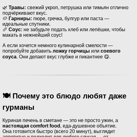
🌿
Травы:
свежий укроп, петрушка или тимьян отлично
подчёркивают вкус.
🥔
Гарниры:
пюре, гречка, булгур или паста —
идеальные спутники.
🥖
Соус:
не забудьте подать хлеб или лепёшки, чтобы
макать в нежнейший соус!
А если хочется немного кулинарной смелости —
попробуйте добавить
ложку горчицы
или
соевого
соуса
. Они делают вкус глубже и пикантнее 😋.
🍽 Почему это блюдо любят даже
гурманы
Куриная печень в сметане — это не просто ужин, а
настоящая comfort food
, еда-душевное объятие.
Она готовится быстро (всего 20 минут), выглядит
аппетитно и подходит для любого случая — от