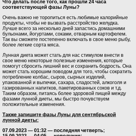
Что делать после того, как прошли 24 часа
соответствующей фазы Луны?
Очень важно не торопиться есть любимые калорийные
продукты, чтобы не вызвать расстройство желудка.
Лучше всего за несколько дней запастись домашними
бульонами, йогуртами, соками, отварным картофелем.
Так вы сможете постепенно включать в свое меню рыбу,
более легкие сорта мяса.
Лунная диета может стать для нас стимулом внести в
свое меню некоторые полезные изменения, которые
помогут сбросить лишний вес и сохранить бодрость. Она
может стать хорошим поводом для того, чтобы сократить
потребление колбас, сыров, сырных изделий,
упакованной и выпечки, сахара, сладостей, алкоголя и
газированных напитков, пакетированных соков и т.д.
Таким образом, питаясь более здоровой пищей между
фазами лунной диеты, мы быстро почувствуем
положительные изменения.
Также запишите фазы Луны для сентябрьской
лунной диеты:
07.09.2023 — 01:32 — последняя четверть;
15.09.2023 — 04:05 — новолуние;