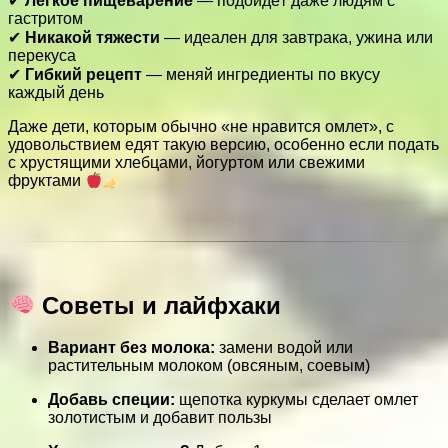
✔
Лёгкое пищеварение
— подойдёт даже людям с
гастритом
✔
Никакой тяжести
— идеален для завтрака, ужина или
перекуса
✔
Гибкий рецепт
— меняй ингредиенты по вкусу
каждый день
Даже дети, которым обычно «не нравится омлет», с
удовольствием едят такую версию, особенно если подать
с хрустящими хлебцами, йогуртом или свежими
фруктами
Советы и лайфхаки
Вариант без молока:
замени водой или
растительным молоком (овсяным, соевым)
Добавь специи:
щепотка куркумы сделает омлет
золотистым и добавит пользы