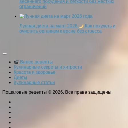
весеннего похудения и лёгкости без жёстких
ограничений
Лунная диета на март 2026
Как похудеть и
очистить организм к весне без стресса
Видео рецепты
Кулинарные секреты и хитрости
Красота и здоровье
Диеты
Кулинарные статьи
Пошаговые рецепты © 2026. Все права защищены.