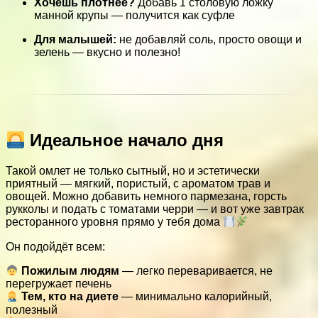
Хочешь плотнее?
Добавь 1 столовую ложку
манной крупы — получится как суфле
Для малышей:
не добавляй соль, просто овощи и
зелень — вкусно и полезно!
Идеальное начало дня
Такой омлет не только сытный, но и эстетически
приятный — мягкий, пористый, с ароматом трав и
овощей. Можно добавить немного пармезана, горсть
рукколы и подать с томатами черри — и вот уже завтрак
ресторанного уровня прямо у тебя дома
Он подойдёт всем:
Пожилым людям
— легко переваривается, не
перегружает печень
Тем, кто на диете
— минимально калорийный,
полезный