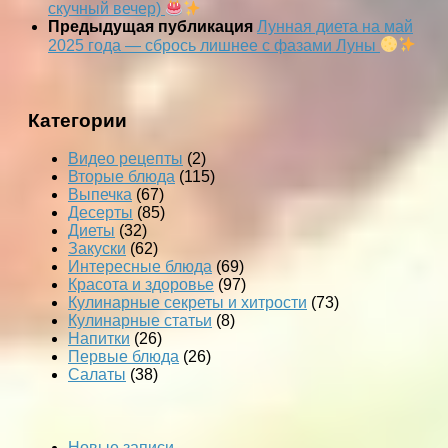
скучный вечер)
Предыдущая публикация
Лунная диета на май
2025 года — сбрось лишнее с фазами Луны
Категории
Видео рецепты
(2)
Вторые блюда
(115)
Выпечка
(67)
Десерты
(85)
Диеты
(32)
Закуски
(62)
Интересные блюда
(69)
Красота и здоровье
(97)
Кулинарные секреты и хитрости
(73)
Кулинарные статьи
(8)
Напитки
(26)
Первые блюда
(26)
Салаты
(38)
Новые записи