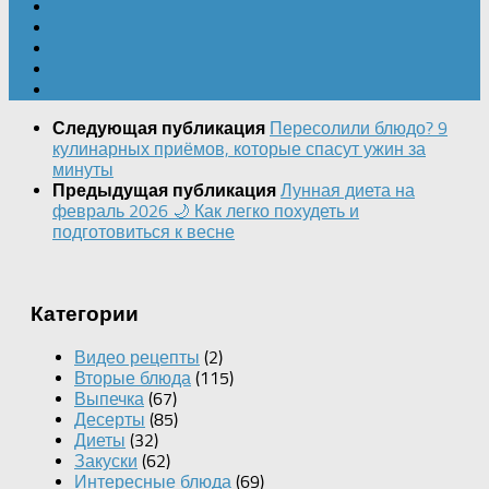
Пересолили блюдо? 9
Следующая публикация
кулинарных приёмов, которые спасут ужин за
минуты
Лунная диета на
Предыдущая публикация
февраль 2026 🌙 Как легко похудеть и
подготовиться к весне
Категории
Видео рецепты
(2)
Вторые блюда
(115)
Выпечка
(67)
Десерты
(85)
Диеты
(32)
Закуски
(62)
Интересные блюда
(69)