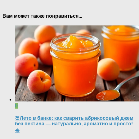
Вам может также понравиться...
0
🍑Лето в банке: как сварить абрикосовый джем
без пектина — натурально, ароматно и просто!
☀️