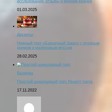
исследования, отзывы и мнение врачей
01.03.2025
Десерты
Нежный торт «Бархатный Закат» с ягодным
кремом и малиновым муссом
28.02.2025
Выпечка
Простой шоколадный торт. Рецепт торта
17.11.2022