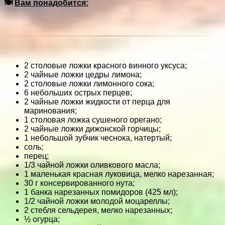
🍽
Вам понадобится:
2 столовые ложки красного винного уксуса;
2 чайные ложки цедры лимона;
2 столовые ложки лимонного сока;
6 небольших острых перцев;
2 чайные ложки жидкости от перца для
маринования;
1 столовая ложка сушеного орегано;
2 чайные ложки дижонской горчицы;
1 небольшой зубчик чеснока, натертый;
соль;
перец;
1/3 чайной ложки оливкового масла;
1 маленькая красная луковица, мелко нарезанная;
30 г консервированного нута;
1 банка нарезанных помидоров (425 мл);
1/2 чайной ложки молодой моцареллы;
2 стебля сельдерея, мелко нарезанных;
½ огурца;