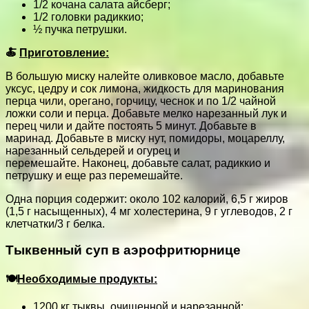
1/2 кочана салата айсберг;
1/2 головки радиккио;
½ пучка петрушки.
🍝
Приготовление:
В большую миску налейте оливковое масло, добавьте
уксус, цедру и сок лимона, жидкость для маринования
перца чили, орегано, горчицу, чеснок и по 1/2 чайной
ложки соли и перца. Добавьте мелко нарезанный лук и
перец чили и дайте постоять 5 минут. Добавьте в
маринад. Добавьте в миску нут, помидоры, моцареллу,
нарезанный сельдерей и огурец и
перемешайте. Наконец, добавьте салат, радиккио и
петрушку и еще раз перемешайте.
Одна порция содержит: около 102 калорий, 6,5 г жиров
(1,5 г насыщенных), 4 мг холестерина, 9 г углеводов, 2 г
клетчатки/3 г белка.
Тыквенный суп в аэрофритюрнице
🍽
Необходимые продукты:
1200 кг тыквы, очищенной и нарезанной;