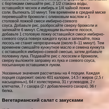
с бортиками смешайте рис, 2 1/2 стакана воды,
оставшийся чеснок и имбирь и 1/4 чайной ложки
соли. Выпекать 10 минут. Тем временем в средней миске
перемешайте брокколи с оливковым маслом и 1
столовой ложкой смеси имбирно-соевого
соуса. Добавьте рис, разбросайте сверху брокколи и
запекайте 6 минут. Следующим выложите лосося,
добавьте 1 столовую ложку оставшейся смеси имбирно-
соевого соуса поверх каждого куска и запекайте, пока
лосось не станет непрозрачным (около 8–11 минут). Тем
временем смешайте кунжутное масло и семена кунжута
с оставшейся имбирно-соевой смесью, затем добавьте
половину лука. Подавайте рис с лососем и брокколи,
сверху выложите заправку из лука и соевого соуса,
посыпанную оставшимся луком.
Указанные значения рассчитаны на 4 порции. Каждая
порция содержит: около 401 калории, 14,5 г жиров (2,5 г
насыщенных), 64 г холестерина, 31 г углеводов, 2 г
клетчатки, 7 г сахара (2 г добавленного сахара), 36 г
белка.
Вегетарианский салат с закусками