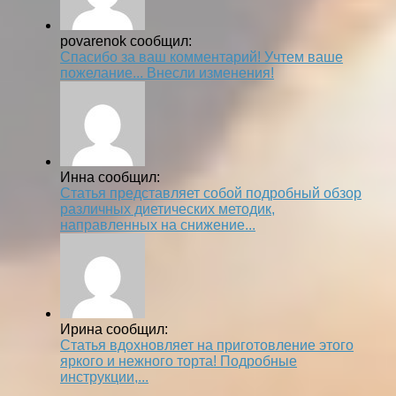
povarenok сообщил:
Спасибо за ваш комментарий! Учтем ваше
пожелание... Внесли изменения!
Инна сообщил:
Статья представляет собой подробный обзор
различных диетических методик,
направленных на снижение...
Ирина сообщил:
Статья вдохновляет на приготовление этого
яркого и нежного торта! Подробные
инструкции,...