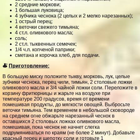
2 средние моркови;
1 большая луковица;
4 зубчика чеснока (2 целых и 2 мелко нарезанных);
1 острый перец;
4 веточки свежего тимьяна;
4 ст.л. оливкового масла;
соль;
2 ст.л. тыквенных семечек;
1/4 ч.л. копченой паприки;
сметана и корочка хлеб, для подачи.
🍝
Приготовление:
В большую миску положите тыкву, морковь, лук, целые
зубчики чеснока, перец чили, тимьян, 2 столовые ложки
оливкового масла и 3/4 чайной ложки соли. Переложите в
корзину фритюрницы и жарьте на воздухе при
температуре 200 градусов, время от времени
помешивая продукты, до мягкости овощей. Выбросьте
веточки тимьяна. Тем временем в небольшой сковороде
на среднем огне обжарьте нарезанный чеснок в
оставшихся 2 столовых ложках оливкового масла,
помешивая, пока чеснок не начнет слегка
подрумяниваться по краям (не более 2 минут). Добавьте
красный перец и щепотку соли и готовьте 1