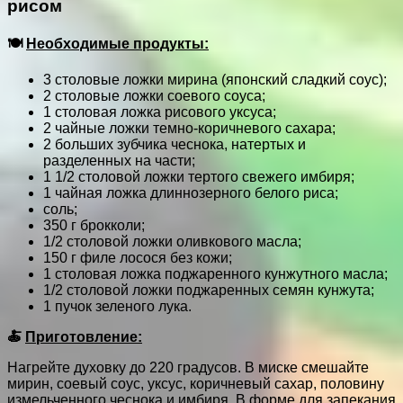
рисом
🍽
Необходимые продукты:
3 столовые ложки мирина (японский сладкий соус);
2 столовые ложки соевого соуса;
1 столовая ложка рисового уксуса;
2 чайные ложки темно-коричневого сахара;
2 больших зубчика чеснока, натертых и
разделенных на части;
1 1/2 столовой ложки тертого свежего имбиря;
1 чайная ложка длиннозерного белого риса;
соль;
350 г брокколи;
1/2 столовой ложки оливкового масла;
150 г филе лосося без кожи;
1 столовая ложка поджаренного кунжутного масла;
1/2 столовой ложки поджаренных семян кунжута;
1 пучок зеленого лука.
🍝
Приготовление:
Нагрейте духовку до 220 градусов. В миске смешайте
мирин, соевый соус, уксус, коричневый сахар, половину
измельченного чеснока и имбиря. В форме для запекания