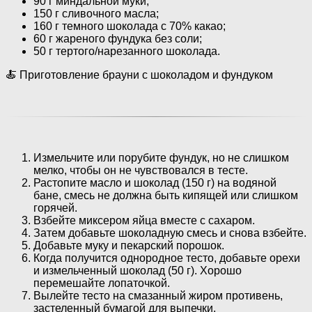
90 г миндальной муки;
150 г сливочного масла;
160 г темного шоколада с 70% какао;
60 г жареного фундука без соли;
50 г тертого/нарезанного шоколада.
🍝 Приготовление брауни с шоколадом и фундуком
Измельчите или порубите фундук, но не слишком
мелко, чтобы он не чувствовался в тесте.
Растопите масло и шоколад (150 г) на водяной
бане, смесь не должна быть кипящей или слишком
горячей.
Взбейте миксером яйца вместе с сахаром.
Затем добавьте шоколадную смесь и снова взбейте.
Добавьте муку и пекарский порошок.
Когда получится однородное тесто, добавьте орехи
и измельченный шоколад (50 г). Хорошо
перемешайте лопаточкой.
Вылейте тесто на смазанный жиром противень,
застеленный бумагой для выпечки.