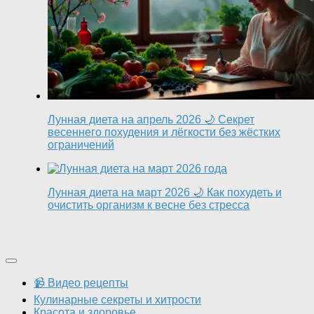
Лунная диета на апрель 2026 🌙 Секрет
весеннего похудения и лёгкости без жёстких
ограничений
Лунная диета на март 2026 🌙 Как похудеть и
очистить организм к весне без стресса
📹 Видео рецепты
Кулинарные секреты и хитрости
Красота и здоровье