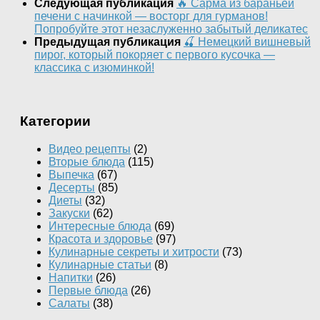
Следующая публикация
🔥 Сарма из бараньей
печени с начинкой — восторг для гурманов!
Попробуйте этот незаслуженно забытый деликатес
Предыдущая публикация
🍒 Немецкий вишневый
пирог, который покоряет с первого кусочка —
классика с изюминкой!
Категории
Видео рецепты
(2)
Вторые блюда
(115)
Выпечка
(67)
Десерты
(85)
Диеты
(32)
Закуски
(62)
Интересные блюда
(69)
Красота и здоровье
(97)
Кулинарные секреты и хитрости
(73)
Кулинарные статьи
(8)
Напитки
(26)
Первые блюда
(26)
Салаты
(38)