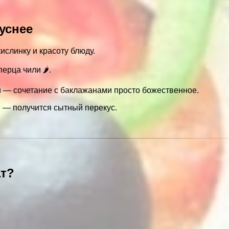
куснее
ислинку и красоту блюду.
рца чили 🌶️.
й — сочетание с баклажанами просто божественное.
 — получится сытный перекус.
ат?