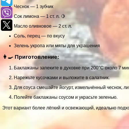
Чеснок — 1 зубчик
Сок лимона — 1 ст. л. 🍋
Масло оливковое — 2 ст. л.
Соль, перец — по вкусу
Зелень укропа или мяты для украшения
👩‍🍳 Приготовление:
Баклажаны запеките в духовке при 200°С около 7 мин
Нарежьте кусочками и выложите в салатник.
Для соуса смешайте йогурт, измельчённый чеснок, ли
Полейте баклажаны соусом и украсьте зеленью.
Этот вариант более лёгкий и освежающий, идеально подхо