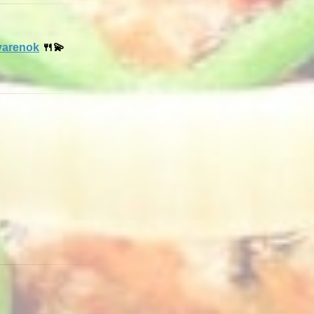
ovarenok
🍴💫