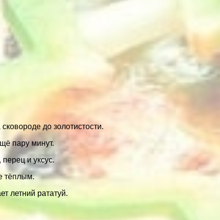
сковороде до золотистости.
щё пару минут.
 перец и уксус.
е тёплым.
т летний рататуй.