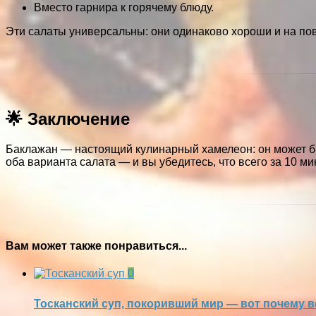
Вместо гарнира к горячему блюду.
Эти салаты универсальны: они одинаково хороши и на пов
🌟 Заключение
Баклажан — настоящий кулинарный хамелеон: он может бы
оба варианта салата — и вы убедитесь, что всего за 10 м
Вам может также понравиться...
0
Тосканский суп, покоривший мир — вот почему все