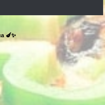
на 🍆✨