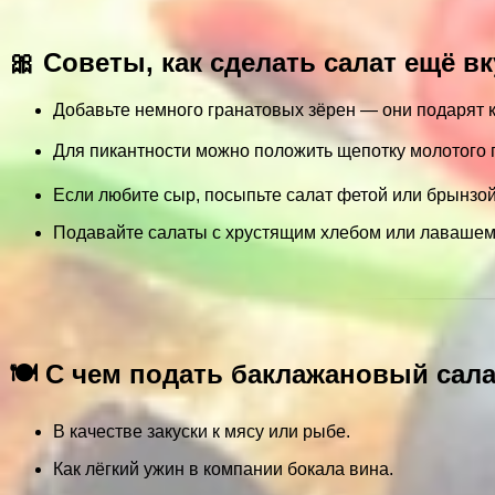
🎀 Советы, как сделать салат ещё в
Добавьте немного гранатовых зёрен — они подарят к
Для пикантности можно положить щепотку молотого пе
Если любите сыр, посыпьте салат фетой или брынзо
Подавайте салаты с хрустящим хлебом или лавашем
🍽️ С чем подать баклажановый сал
В качестве закуски к мясу или рыбе.
Как лёгкий ужин в компании бокала вина.