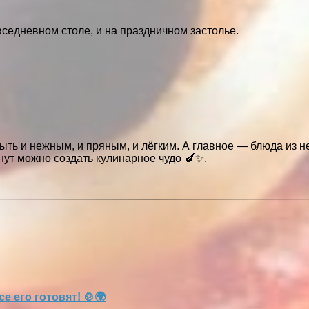
седневном столе, и на праздничном застолье.
ть и нежным, и пряным, и лёгким. А главное — блюда из н
инут можно создать кулинарное чудо 🍆✨.
 его готовят! 🍲🌍