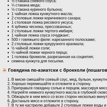
½ стакана соевого соуса;
¼ стакана меда;
½ стакана куриного бульона;
1 чайная ложка кунжутного масла;
2 столовые ложки коричневого сахара;
1 столовая ложка рисового уксуса;
4 зубчика чеснока, прессованных;
2 столовые ложки тертого имбиря;
1 чайная ложка соуса гочуджанг;
500 г говяжьего филе: нарезанного полосками;
2 столовые ложки кукурузного крахмала;
½ чайной ложки соли;
¼ чайной ложки черного перца;
1 головка брокколи, разрезанная на соцветия;
семена кунжута для посыпки.
Говядина по-азиатски с брокколи (пошаго
В миске смешайте соевый соус, мед, бульон, кунжутн
Хорошо перемешайте и отложите в сторону.
Приправьте говядину солью и перцем, массируя мясо
Нагрейте немного кунжутного масла в глубокой сков
Обжарьте в нем мясо со всех сторон несколько минут
Достаньте мясо и отложите в сторону.
В ту же кастрюлю добавьте 2 столовые ложки воды и