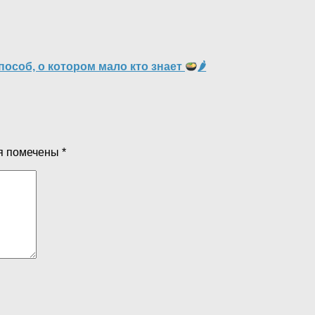
особ, о котором мало кто знает
🌶
я помечены
*