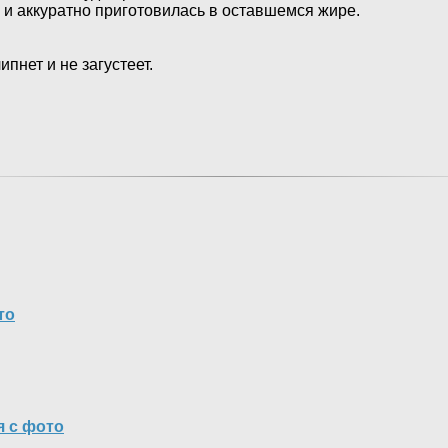
 и аккуратно приготовилась в оставшемся жире.
пнет и не загустеет.
то
я с фото