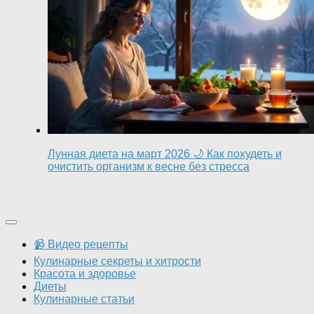
Лунная диета на март 2026 🌙 Как похудеть и
очистить организм к весне без стресса
📹 Видео рецепты
Кулинарные секреты и хитрости
Красота и здоровье
Диеты
Кулинарные статьи